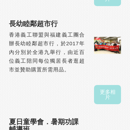
長幼睦鄰超市行
香港義工聯盟與福建義工團合
辦長幼睦鄰超市行，於2017年
內分別於全港九舉行，由近百
位義工陪同每位獨居長者逛超
市並贊助購置所需用品。
更多相
片
夏日童學會．暑期功課
輔導班