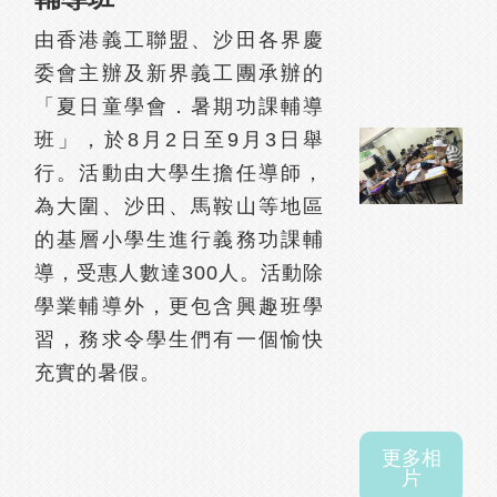
由香港義工聯盟、沙田各界慶
委會主辦及新界義工團承辦的
「夏日童學會．暑期功課輔導
班」，於8月2日至9月3日舉
行。活動由大學生擔任導師，
為大圍、沙田、馬鞍山等地區
的基層小學生進行義務功課輔
導，受惠人數達300人。活動除
學業輔導外，更包含興趣班學
習，務求令學生們有一個愉快
充實的暑假。
更多相
片