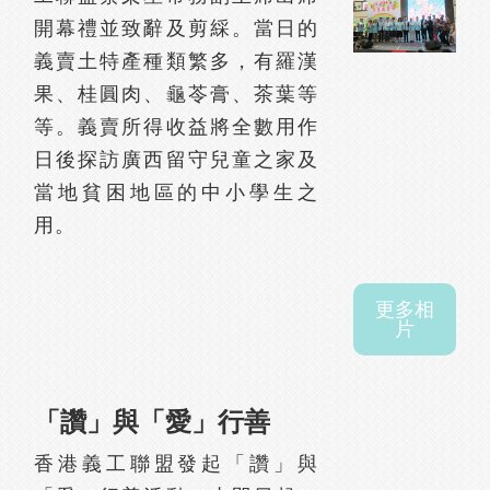
開幕禮並致辭及剪綵。當日的
義賣土特產種類繁多，有羅漢
果、桂圓肉、龜苓膏、茶葉等
等。義賣所得收益將全數用作
日後探訪廣西留守兒童之家及
當地貧困地區的中小學生之
用。
更多相
片
「讚」與「愛」行善
香港義工聯盟發起「讚」與