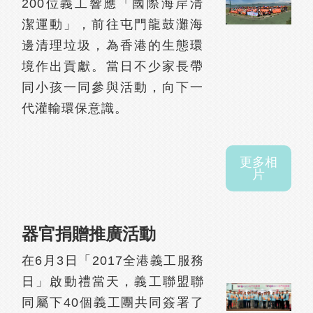
200位義工響應「國際海岸清
潔運動」，前往屯門龍鼓灘海
邊清理垃圾，為香港的生態環
境作出貢獻。當日不少家長帶
同小孩一同參與活動，向下一
代灌輸環保意識。
更多相
片
器官捐贈推廣活動
在6月3日「2017全港義工服務
日」啟動禮當天，義工聯盟聯
同屬下40個義工團共同簽署了