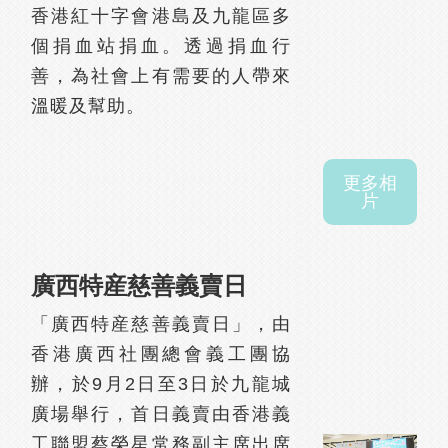
香港紅十字會港島及九龍區多
個捐血站捐血。透過捐血行
善，為社會上有需要的人帶來
溫暖及幫助。
更多相
片
廣西特産慈善義賣日
「廣西特産慈善義賣日」，由
香港廣西社團總會義工團協
辦，於9月2日至3日於九龍城
廣場舉行，首日義賣由香港義
工聯盟蔡榮星常務副主席出席