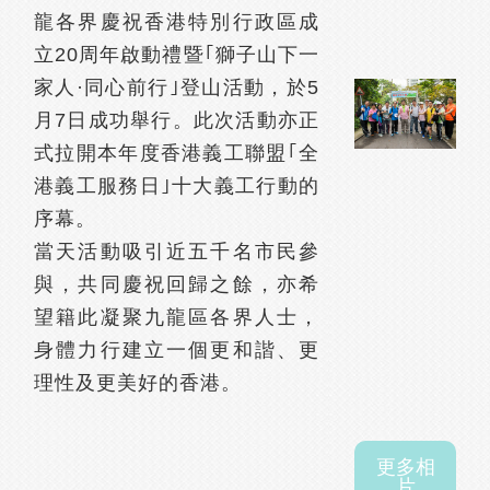
龍各界慶祝香港特別行政區成
立20周年啟動禮暨｢獅子山下一
家人·同心前行｣登山活動，於5
月7日成功舉行。此次活動亦正
式拉開本年度香港義工聯盟｢全
港義工服務日｣十大義工行動的
序幕。
當天活動吸引近五千名市民參
與，共同慶祝回歸之餘，亦希
望籍此凝聚九龍區各界人士，
身體力行建立一個更和諧、更
理性及更美好的香港。
更多相
片