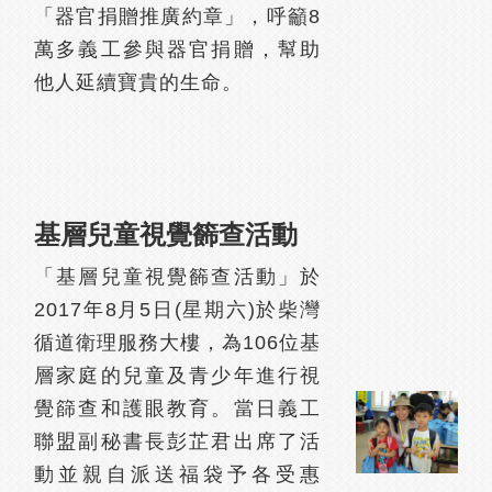
「器官捐贈推廣約章」，呼籲8
萬多義工參與器官捐贈，幫助
他人延續寶貴的生命。
基層兒童視覺籂查活動
「基層兒童視覺籂查活動」於
2017年8月5日(星期六)於柴灣
循道衛理服務大樓，為106位基
層家庭的兒童及青少年進行視
覺篩查和護眼教育。當日義工
聯盟副秘書長彭芷君出席了活
動並親自派送福袋予各受惠