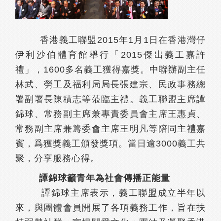
香港義工聯盟2015年1月1日在香港灣仔
伊利沙伯體育館舉行「2015傑出義工嘉許
禮」，1600多名義工獲得嘉獎。中聯辦副主任
林武、勞工及福利局局長張建宗、民政事務總
署副署長陳積志等蒞臨主禮。義工聯盟主席譚
錦球、常務副主席兼專責委員會主席王惠貞、
常務副主席兼籌委會主席王明凡等陪同主禮嘉
賓，爲獲獎義工頒發獎項。當日逾3000義工共
聚，分享服務心得。
譚錦球籲青年為社會傳播正能量
譚錦球主席表示，義工聯盟成立半年以
來，與團體會員開展了各項義務工作，旨在扶