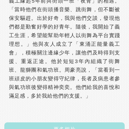
義工緣起5年前與街頭一班「夜青」的相遇。
「當時他們在街頭播音樂、跳街舞，但不斷被
保安驅趕。出於好奇，我與他們交談，發現他
們都是勤奮好學的好青年。隨後，我開始了義
工生涯，希望能幫助年輕人以街舞為平台實踐
理想。」他與友人成立了「東涌正能量義工
會」，積極關注邊緣少年，讓他們及時得到支
援、重返正途。他於短短3年內組織了街舞
班、龍獅團和氣功班。周豪亮說，「當看到一
班頑皮的小朋友變得守紀律，長者及病患者參
與氣功班後變得精神奕奕。他們給我的喜悅和
滿足感，多於我給他們的支援。」