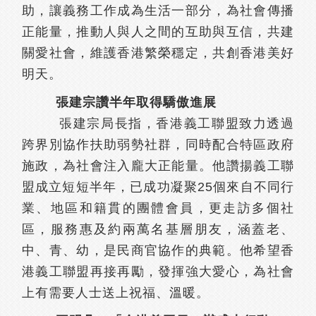
助，讓義務工作成為生活一部分，為社會傳播
正能量，推動人與人之間的互助與互信，共建
關愛社會，維護香港繁榮穩定，共創香港美好
明天。
張建宗讚半年取得驕傲進展
張建宗局長指，香港義工聯盟致力透過
跨界別協作扶助弱勢社群，同時配合特區政府
施政，為社會注入龐大正能量。他讚揚義工聯
盟成立短短半年，已成功凝聚25個來自不同行
業、地區和籍貫的團體會員，更走訪多個社
區，服務惠及約兩萬名基層朋友，涵蓋老、
中、青、幼，是民商官協作的典範。他希望香
港義工聯盟再接再勵，發揮強大愛心，為社會
上有需要人士送上祝福、溫暖。