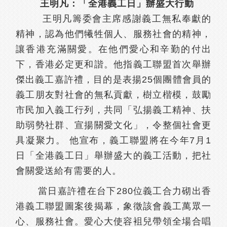
王明凡：「全港義工日」辦盛大行動
王明凡籌委會主席感謝義工無私奉獻的
精神，認為他們犧牲個人、服務社會的精神，
讓香港充滿關愛。在他們愛心和辛勤的付出
下，香港必定更和諧。他指義工聯盟首次舉辦
傑出義工嘉許禮，目的是表揚25個團體會員的
義工朋友對社會的無私貢獻，樹立楷模，鼓勵
市民加入義工行列，共同「弘揚義工精神、扶
助弱勢社群、宣揚關愛文化」，令整個社會更
具凝聚力。 他宣布，義工聯盟將在今年7月1
日「全港義工日」舉辦盛大的義工活動，把社
會關愛送給有需要的人。
當日嘉許禮在台下280位義工合力砌出香
港義工聯盟圖案後揭幕，象徵該會義工萬眾一
心、服務社會。愛心大使容袓兒帶領全場合唱