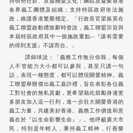
持弱勢社群、宣揚關愛文化；團結及凝聚香港
各界義工團體及組織；支持特區政府依法施
政，維護香港繁榮穩定。「行政長官梁振英在
義工聯盟啟動禮致辭時曾說，義工聯盟宗旨與
本屆特區政府其中一個施政重點--『讓有需要
的得到支援』不謀而合。」
譚錦球說：「義務工作無分你我，每個
人不管能力大小都可以參與，甚至只講一句
話，表現一種態度，都可以體現關愛精神。義
工聯盟舉辦傑出義工嘉許禮，旨在表彰各位義
工對社會的無私貢獻，更希望藉此鼓勵身邊更
多朋友加入這一行列，進一步壯大關愛香港的
義工力量，共建美好香港。義務工作價值和意
義在於『以生命影響生命』」。他呼籲廣大市
民，特別是年輕人，秉持義工精神，行善樂