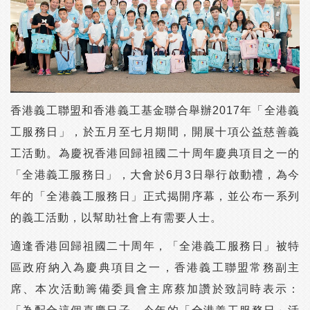
香港義工聯盟和香港義工基金聯合舉辦
2017
年「全港義
工服務日」，於五月至七月期間，開展十項公益慈善義
工活動。為慶祝香港回歸祖國二十周年慶典項目之一的
「全港義工服務日」，大會於
6
月
3
日舉行啟動禮，為今
年的「全港義工服務日」正式揭開序幕，並公布一系列
的義工活動，以幫助社會上有需要人士。
適逢香港回歸祖國二十周年，「全港義工服務日」被特
區政府納入為慶典項目之一，香港義工聯盟常務副主
席、本次活動籌備委員會主席蔡加讚於致詞時表示：