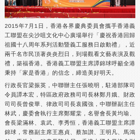
2015年7月1日，香港各界慶典委員會攜手香港義
工聯盟在尖沙咀文化中心廣場舉行「慶祝香港回歸
祖國十八周年系列活動暨義工服務日啟動禮」，近
兩千名市民頂著炎炎烈日，到場觀看文藝表演及觀
禮，築福香港。香港義工聯盟主席譚錦球呼籲全港
秉持「家是香港」的信念，締造美好明天。
行政長官梁振英，中聯辦主任張曉明，駐港部隊司
令員譚本宏，特區政府政務司司長林鄭月娥、財政
司司長曾俊華、律政司司長袁國強，中聯辦副主任
林武，慶委會執行主席鄭耀棠，名譽會長黃均瑜、
會長梁滿林、袁武、李秀恒，香港義工聯盟主席譚
錦球，常務副主席王惠貞、蔡加讃、王明凡、馬鴻