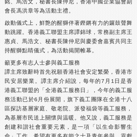
銘、馬浩文，秘書長陳仲尼，香港中國企業協會副
會長馮洪章等為活動主禮。
啟動儀式上，鮮艶的醒獅伴著鏗鏘有力的鑼鼓聲舞
動跳躍。香港義工聯盟主席譚錦球，常務副主席王
惠貞、馬浩文、秘書長陳仲尼與慶委會嘉賓共同主
持醒獅點睛儀式，為活動揭開帷幕。
籲更多有志人士參與義工服務
譚主席致辭時首先祝願香港社會安定繁榮，香港市
民安居樂業。譚主席介紹說，每年的7月1日是香
港義工聯盟的「全港義工服務日」，今年的義工服
務活動已於6月份展開，旗下義工團隊在全港十八
區探訪基層家庭、敬老院、派發福袋等義工服務，
為基層市民送上關懷與温暖。他又說，義工服務是
創建和諧社會重要元素，是一項「以生命影響生
命」工作，希望有更多有能之士及青年參與，貢獻