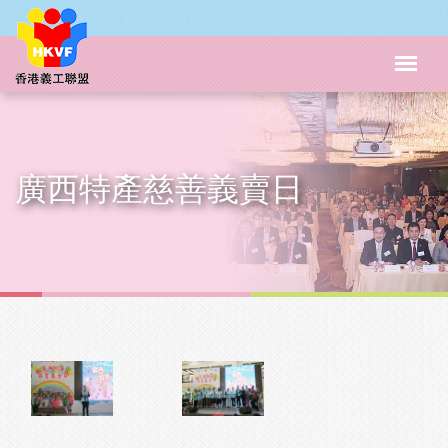
廣西特產慈善義賣日