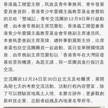
香港義工聯盟主辦，民政及青年事務局、青年發展
委員會資助，香港青少年愛國主義教育基金會贊助
的京哈「雙城記」青年交流團於12月9日舉行啟動
禮，由本會常務副主席范榮彰、香港義工聯盟兼香
港青少年愛國主義教育基金會常務副主席連浩民、
本會執委會副主席英煒、總幹事劉麗斯主持，出席
者還包括交流團團員一起啟動。當日並舉辦國情講
座，由常務副主席范榮彰以「香港青年在大灣區發
展前景與機遇」為題主講，與一眾團員進行探討及
交流。
交流團於12月24日至30日赴北京及哈爾濱，展開
為期七天的考察交流活動。活動行程內容豐富，除
了可以體驗當地風土人情、名勝古跡外，更參觀創
新科技企業、志願者組織及內地著名學府等。