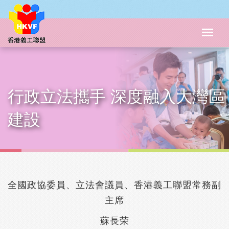
行政立法攜手 深度融入大灣區
主頁
�峹����
建設
全國政協委員、立法會議員、香港義工聯盟常務副
主席
蘇長荣