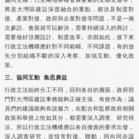
協同互補，乃至兩地各種發展要素的互聯互通等，
將是大灣區建設深度融合的重點，都涉及制度對
接、產業對接、政府與企業對接等問題，不是一兩
次參訪、會面就可以解決，需要持續深入的商討，
需要做好頂層設計、制度改革。亦因如此，接下來
行政立法機構應針對不同範疇、不同課題，有的放
矢分別組織不斷的深入考察、加強互動、優化政
策。
三、協同互動 集思廣益
行政立法始終分工不同，回到各自的層面，政府部
門對大灣區建設事務能夠正確主張、有效作為；議
員們的建議能夠有說服力，在配合和監察政府相關
政策和舉措上恰如其分，都需要深入調查、研究得
法。所以行政立法機構應以各自擔責的要求出發，
深入調查研究，並恆常對接、聯動，同向同步謀