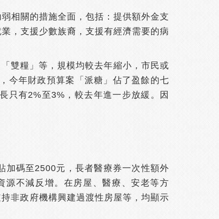
助弱相關的措施全面，包括：提供額外金支
就業，支援少數族裔，支援有經濟需要的病
出「雙糧」等，規模均較去年縮小，市民或
幅減少，今年財政預算案「派糖」佔了盈餘的七
長只有2%至3%，較去年進一步放緩。因
加碼至2500元，長者醫療券一次性額外
入的資源不減反增。在房屋、醫療、安老等方
支持非政府機構興建過渡性房屋等，均顯示