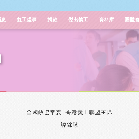
消息
義工盛事
捐款
傑出義工
資料庫
團體
困
全國政協常委 香港義工聯盟主席
譚錦球