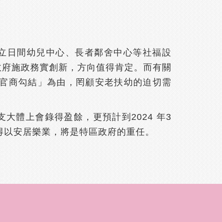
設立日間幼兒中心、長者鄰舍中心等社福設
政府施政務實創新，方向值得肯定。而有關
官商勾結」為由，罔顧安老扶幼的迫切需
體上會錄得盈餘，更預計到2024 年3
民得以安居樂業，將是特區政府的重任。