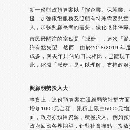
新一份財政預算案以「撐企業、保就業、
援，加強康復服務及照顧有特殊需要兒童
人，加強照顧長者的需要，優化退休保障
市民最關注的當然是「派糖」，這次「派
許有點失望。然而，由於2018/2019
成多，與去年只佔約四成相比，已體現了
此，縮減「派糖」是可以理解，支持政府
照顧弱勢投入大
事實上，這份預算案在照顧弱勢社群方面
增加1000元金額，累積上限由5000
面，政府亦預留資源，積極投入。例如預
政府回應各界期望，針對社會痛點，投放