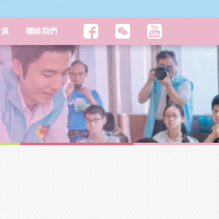
會員
聯絡我們
主頁
�峹����