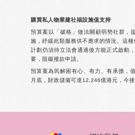
購買私人物業建社福設施值支持
預算案以「破格」做法關顧弱勢社群，提
施，紓緩此類服務供不應求的情況。這種
計劃仍須待立法會通過後方能正式啟動
要，阻礙撥款申請。
預算案為民解困有心、有力、有承擔，值
月底，財政儲備可達12,246億港元，