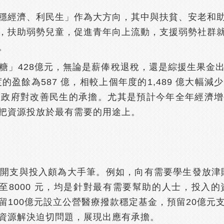
穩經濟、利民生」作為大方向，其中與扶貧、安老和
，扶助弱勢兒童，促進青年向上流動，支援弱勢社群
。
糖」428億元，無論是薪俸稅退稅，還是綜援生果金
 年度的盈餘為587 億，相較上個年度的1,489 億大
政府對改善民生的承擔。尤其是預計今年全年經濟增
把資源投放於最有需要的用途上。
開支與投入頗為大手筆。例如，向有需要學生發放津貼
元增至8000 元，均是針對最有需要幫助的人士，投
留100億元設立公營醫療撥款穩定基金，預留20億元
資源解決迫切問題，展現出應有承擔。