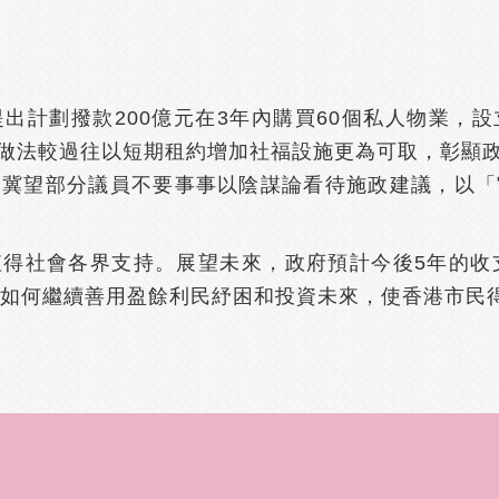
出計劃撥款200億元在3年內購買60個私人物業，
做法較過往以短期租約增加社福設施更為可取，彰顯
，冀望部分議員不要事事以陰謀論看待施政建議，以「
得社會各界支持。展望未來，政府預計今後5年的收支大
今後如何繼續善用盈餘利民紓困和投資未來，使香港市