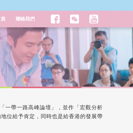
會員
聯絡我們
主頁
�峹����
的「一帶一路高峰論壇」，並作「宏觀分析
的地位給予肯定，同時也是給香港的發展帶