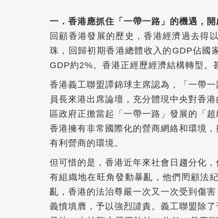
一．香港應抓住「一帶一路」的機遇，開
回顧香港發展的歷史，香港經濟過去得
珠，回歸初期香港總體收入的GDP佔國家
GDP約2%。香港正經歷經濟結構轉型
香港義工聯盟譚錦球主席認為，「一帶一
員長來港出席論壇，充分體現中央對香港
區政府正擔當起「一帶一路」發展的「超
香港擁有非常國際化的營商網絡和環境，
有利營商的環境。
但可惜的是，香港近年來社會日趨分化，
有組織地在旺角發動暴亂，他們罔顧法
亂，香港的法治尊嚴一次又一次受到傷害
義憤填膺，予以強烈譴責。義工聯盟除了