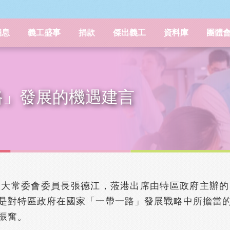
消息
義工盛事
捐款
傑出義工
資料庫
團體
路」發展的機遇建言
全國人大常委會委員長張德江，蒞港出席由特區政府主辦
是對特區政府在國家「一帶一路」發展戰略中所擔當
振奮。