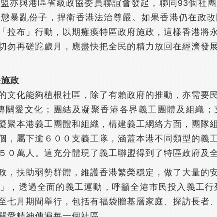
盟亦與港區省級政協委員聯誼會發起，聯同93個社
嚴懲暴亂份子，捍衛香港法治尊嚴。如果香港仍在政改
「拉布」行動，以期癱瘓特區政府施政，這樣香港將
切勿再磋跎歲月，應盡快把全民的精力放回在經濟發
法施政
的文化能夠植根社區，除了有賴政府的推動，亦需要
宣傳關愛文化；團結及凝聚香港各界義工團體及組織
凝聚本港義工團體和組織，構建義工網絡方面，團隊
個，屬下逾６００支義工隊，涵蓋本港不同類型的義
５０萬人。這充分體現了義工聯盟得到了特區政府及
政，扶助弱勢群體，維護香港繁榮穩定，做了大量的
」，透過全面的義工運動，呼籲全港市民投入義工行列
至七月期間舉行，包括有福袋贈基層家庭、探訪長者
關愛精神傳遍每一個社區。