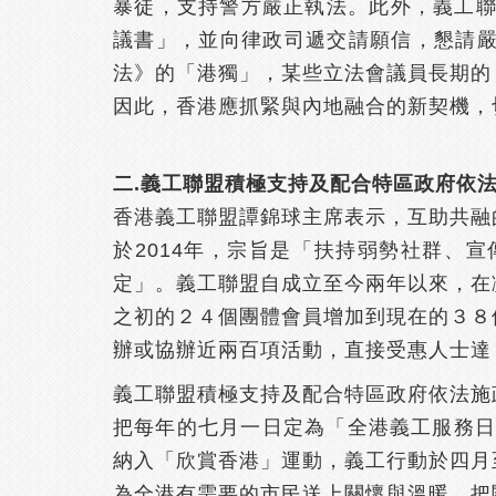
暴徒，支持警方嚴正執法。此外，義工聯
議書」，並向律政司遞交請願信，懇請
法》的「港獨」，某些立法會議員長期的
因此，香港應抓緊與內地融合的新契機，
二.義工聯盟積極支持及配合特區政府依
香港義工聯盟譚錦球主席表示，互助共融
於2014年，宗旨是「扶持弱勢社群、
定」。義工聯盟自成立至今兩年以來，在
之初的２４個團體會員增加到現在的３８
辦或協辦近兩百項活動，直接受惠人士達
義工聯盟積極支持及配合特區政府依法施
把每年的七月一日定為「全港義工服務日
納入「欣賞香港」運動，義工行動於四月
為全港有需要的市民送上關懷與溫暖，把