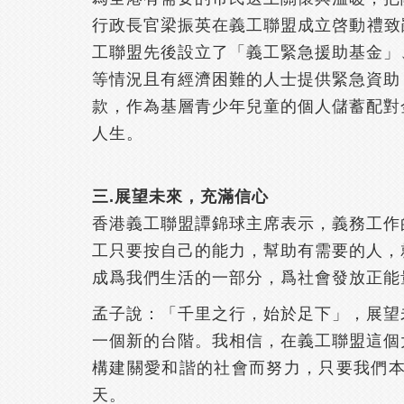
行政長官梁振英在義工聯盟成立啓動禮致
工聯盟先後設立了「義工緊急援助基金」
等情況且有經濟困難的人士提供緊急資助
款，作為基層青少年兒童的個人儲蓄配對
人生。
三.展望未來，充滿信心
香港義工聯盟譚錦球主席表示，義務工作
工只要按自己的能力，幫助有需要的人，
成爲我們生活的一部分，爲社會發放正能
孟子說：「千里之行，始於足下」，展望
一個新的台階。我相信，在義工聯盟這個
構建關愛和諧的社會而努力，只要我們
天。