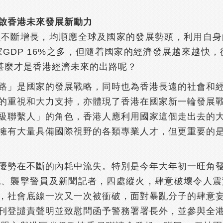
啟香港未來發展新動力
以不斷增長，均順應全球及國家的發展勢頭，利用自身
GDP 16%之多，但隨着國家的經濟發展越來越快
。甚麼才是香港經濟未來的出路呢？
路」是國家的發展戰略，同時也為香港長遠的社會和
的重視和大力支持，亦體現了香港在國家新一輪發展
級聯繫人」的角色，香港人應利用國家這個走出去的
擁有大量具備國際視野的各類專業人才，但更重要的
優勢在不斷的內耗中流失。特別是今年大年初一旺角
紀、襲擊警員及新聞記者，四處縱火，肆意破壞令人震
，社會底線一次又一次被衝破，面對暴亂分子的肆意
刊登譴責聲明並致慰問函予警務署署長外，並參與全