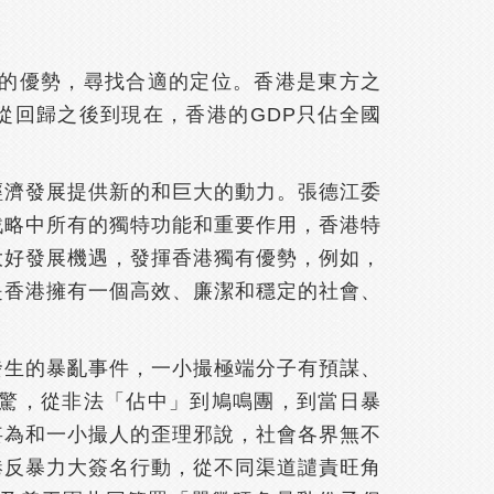
的優勢，尋找合適的定位。香港是東方之
，從回歸之後到現在，香港的GDP只佔全國
經濟發展提供新的和巨大的動力。張德江委
戰略中所有的獨特功能和重要作用，香港特
大好發展機遇，發揮香港獨有優勢，例如，
是香港擁有一個高效、廉潔和穩定的社會、
發生的暴亂事件，一小撮極端分子有預謀、
驚，從非法「佔中」到鳩鳴團，到當日暴
妄為和一小撮人的歪理邪說，社會各界無不
港反暴力大簽名行動，從不同渠道譴責旺角