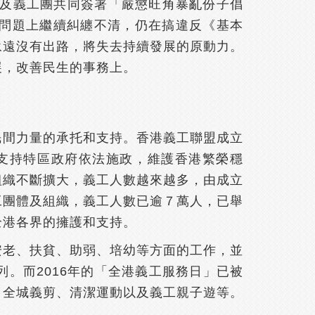
團及義工團共同簽署「嚴懲旺角暴亂份子倡
問題上繼續糾纏不清，仍在搞違反《基本
永遠沒有出路，將失去持續發展的原動力。
展，改善民生的事務上。
民間力量的承托和支持。香港義工聯盟成立
；支持特區政府依法施政，維護香港繁榮穩
組織不斷擴大，義工人數越來越多，由成立
工團體及組織，義工人數已逾７萬人，已舉
全港各界的擁護和支持。
安老、扶貧、助弱、培幼等方面的工作，並
。而2016年的「全港義工服務日」已被
、全城義剪、清潔運動以及義工親子遊等。