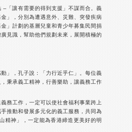
 –「讓有需要的得到支援」不謀而合。義
基金」，分別為遭遇意外、災難、突發疾病
基金」計劃的基層兒童和青少年募集民間捐
增廣見識，幫助他們規劃未來，展開積極的
感動」，孔子說：「力行近乎仁」。每位義
人，秉承義工精神，行善樂助，讓義務工作
進義務工作，一定可以使社會福利事業跨上
攜手推動和發展多元化的義工服務，共同為
山精神」，一定能為香港締造更美好的明