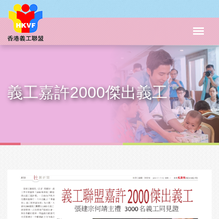
義工嘉許2000傑出義工
主頁
�ǴC����