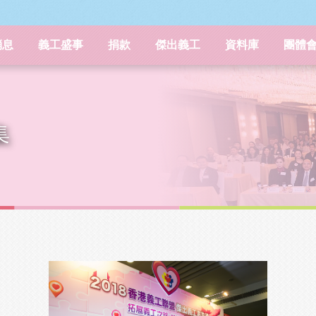
消息
義工盛事
捐款
傑出義工
資料庫
團體
集